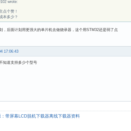
102 wrote:
主点个赞！
成本多少？
刻，后面计划用更强大的单片机去做烧录器，这个用STM32还是弱了点
04 17:06:43
不知道支持多少个型号
源：带屏幕LCD脱机下载器离线下载器资料