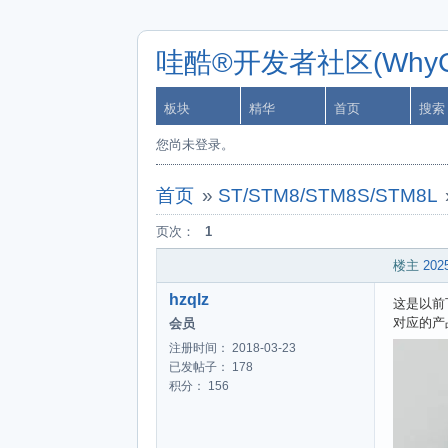
哇酷®开发者社区(WhyCa
板块
精华
首页
搜索
您尚未登录。
首页
»
ST/STM8/STM8S/STM8L
页次：
1
楼主
2025
hzqlz
这是以前
对应的产
会员
注册时间： 2018-03-23
已发帖子： 178
积分： 156