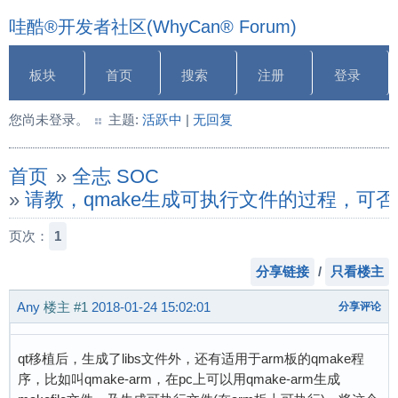
哇酷®开发者社区(WhyCan® Forum)
板块
首页
搜索
注册
登录
您尚未登录。
主题:
活跃中
|
无回复
首页
»
全志 SOC
»
请教，qmake生成可执行文件的过程，可
页次：
1
分享链接
/
只看楼主
Any
楼主
#1
2018-01-24 15:02:01
分享评论
qt移植后，生成了libs文件外，还有适用于arm板的qmake程
序，比如叫qmake-arm，在pc上可以用qmake-arm生成