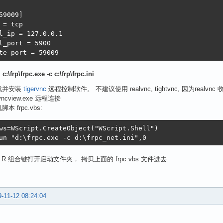
59009]

 = tcp

l_ip = 127.0.0.1

l_port = 5900

te_port = 59009
:
c:\frp\frpc.exe -c c:\frp\frpc.ini
载并安装
tigervnc
远程控制软件。 不建议使用 realvnc, tightvnc, 因为realvnc
vncview.exe 远程连接
脚本 frpc.vbs:
ws=WScript.CreateObject("WScript.Shell") 

un "d:\frpc.exe -c d:\frpc_net.ini",0
 + R 组合键打开启动文件夹， 拷贝上面的 frpc.vbs 文件进去
-11-12 08:24:04