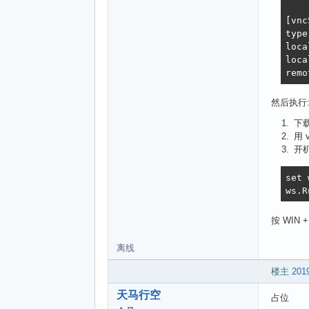
[vnc
type
loca
loca
remo
然后执行
下
用 
开机
set 
ws.R
按 WIN
离线
楼主
2019
天马行空
占位