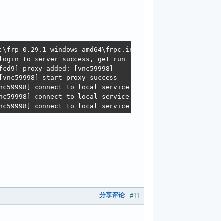
:\frp_0.29.1_windows_amd64\frpc.ini

login to server success, get run id [e285973bf6bdfcd9], s
fcd9] proxy added: [vnc59998]

[vnc59998] start proxy success

nc59998] connect to local service [127.0.0.1:59998] erro
nc59998] connect to local service [127.0.0.1:59998] erro
nc59998] connect to local service [127.0.0.1:59998] erro
分享评论
#11