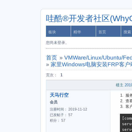
哇酷®开发者社区(WhyCa
板块
精华
首页
搜索
您尚未登录。
首页
»
VMWare/Linux/Ubuntu/Fe
»
家里Windows电脑安装FRP
页次：
1
楼主
2019
天马行空
服
查看
会员
客户
注册时间： 2019-11-12
已发帖子： 57
[com
积分： 57
ser
serv