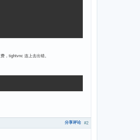
 收费，tightvnc 连上去出错。
分享评论
#2