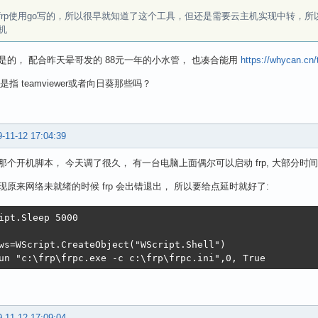
frp使用go写的，所以很早就知道了这个工具，但还是需要云主机实现中转，所
机
是的， 配合昨天晕哥发的 88元一年的小水管， 也凑合能用
https://whycan.cn
案是指 teamviewer或者向日葵那些吗？
-11-12 17:04:39
那个开机脚本， 今天调了很久， 有一台电脑上面偶尔可以启动 frp, 大部分时
现原来网络未就绪的时候 frp 会出错退出， 所以要给点延时就好了:
ipt.Sleep 5000

ws=WScript.CreateObject("WScript.Shell") 

un "c:\frp\frpc.exe -c c:\frp\frpc.ini",0, True
-11-12 17:09:04