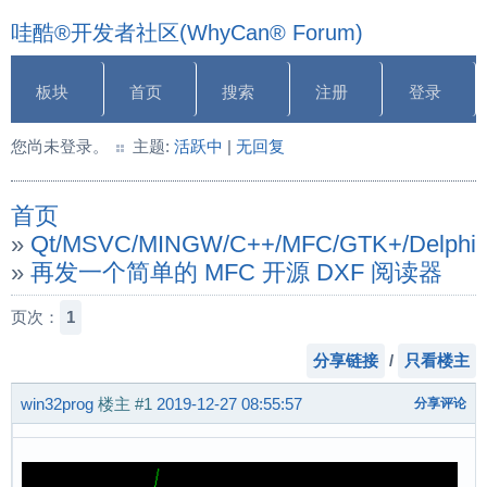
哇酷®开发者社区(WhyCan® Forum)
板块
首页
搜索
注册
登录
您尚未登录。
主题:
活跃中
|
无回复
首页
»
Qt/MSVC/MINGW/C++/MFC/GTK+/Delphi
»
再发一个简单的 MFC 开源 DXF 阅读器
页次：
1
分享链接
/
只看楼主
win32prog
楼主
#1
2019-12-27 08:55:57
分享评论