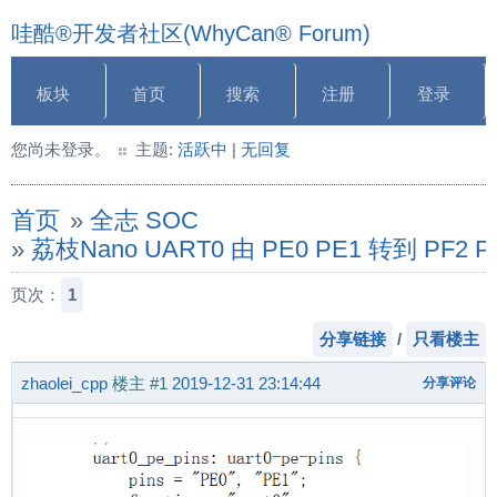
哇酷®开发者社区(WhyCan® Forum)
板块
首页
搜索
注册
登录
您尚未登录。
主题:
活跃中
|
无回复
首页
»
全志 SOC
»
荔枝Nano UART0 由 PE0 PE1 转到 PF
页次：
1
分享链接
/
只看楼主
zhaolei_cpp
楼主
#1
2019-12-31 23:14:44
分享评论