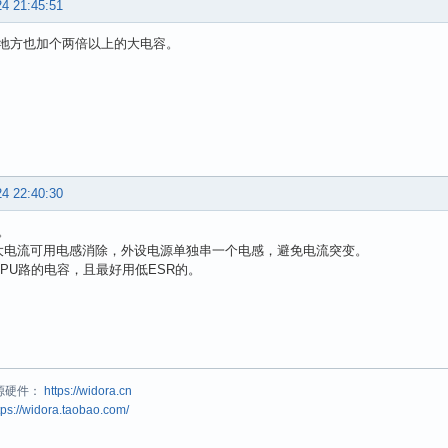
24 21:45:51
地方也加个两倍以上的大电容。
24 22:40:30
。
大电流可用电感消除，外设电源单独串一个电感，避免电流突变。
CPU路的电容，且最好用低ESR的。
源硬件：
https://widora.cn
tps://widora.taobao.com/