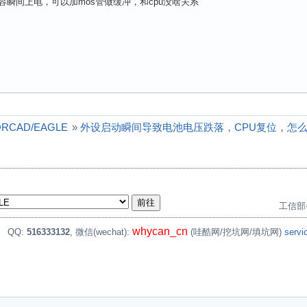
容瞬间上电，可以加mos管做缓冲，和cpu没啥关系
ORCAD/EAGLE
»
外设启动瞬间导致电池电压跌落，CPU复位，怎
工信部
whycan_cn
。
QQ:
516333132
, 微信(wechat):
(哇酷网/挖坑网/填坑网)
serv