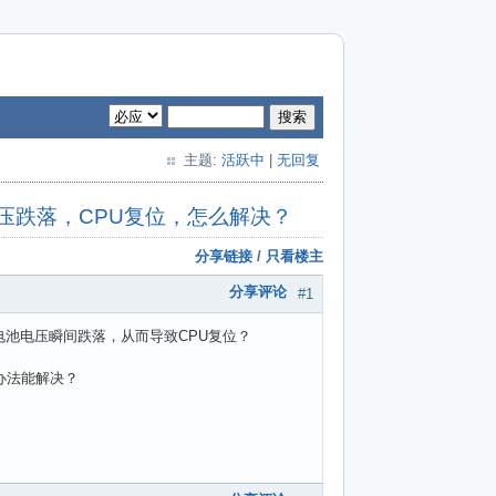
搜索
主题:
活跃中
|
无回复
压跌落，CPU复位，怎么解决？
分享链接
/
只看楼主
分享评论
#1
电池电压瞬间跌落，从而导致CPU复位？
办法能解决？