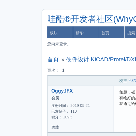
哇酷®开发者社区(WhyCa
板块
精华
首页
搜索
您尚未登录。
首页
»
硬件设计 KiCAD/Protel/D
页次：
1
楼主
2020
OggyJFX
如题，板
有啥好的
会员
我通过给
注册时间： 2019-05-21
已发帖子： 110
积分： 109.5
离线