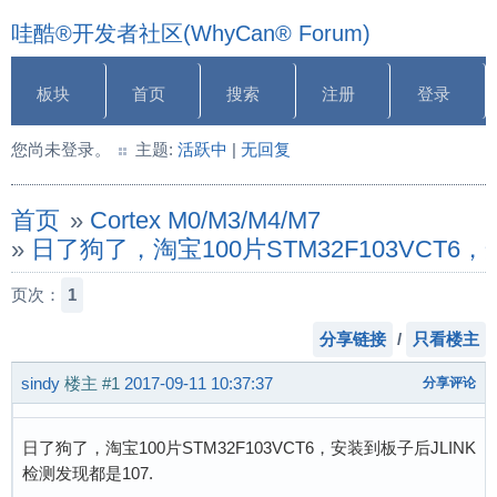
哇酷®开发者社区(WhyCan® Forum)
板块
首页
搜索
注册
登录
您尚未登录。
主题:
活跃中
|
无回复
首页
»
Cortex M0/M3/M4/M7
»
日了狗了，淘宝100片STM32F103VCT6
页次：
1
分享链接
/
只看楼主
sindy
楼主
#1
2017-09-11 10:37:37
分享评论
日了狗了，淘宝100片STM32F103VCT6，安装到板子后JLINK
检测发现都是107.