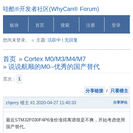
哇酷®开发者社区(WhyCan® Forum)
板块
首页
搜索
注册
登录
您尚未登录。
主题:
活跃中
|
无回复
首页
»
Cortex M0/M3/M4/M7
»
说说航顺的M0--优秀的国产替代
页次：
1
分享链接
/
只看楼主
zhjerry
楼主
#1
2020-04-27 11:40:33
分享评论
最近STM32F030F4P6涨价涨得离谱很是不爽，开始考虑使用
国产替代。