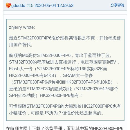
gddddd
#15
2020-05-04 12:59:53
分享评论
zhjerry wrote:
最近STM32F030F4P6涨价涨得离谱很是不爽，开始考虑使
用国产替代。
航顺的M0高仿STM32F030F4P6，青出于蓝而胜于蓝。
STM32F030的程序烧进去直接运行，电压范围更宽到5V，
Flash大一倍（STM32F030F4P6标称16K实际32K而
HK32F030F4P6有64KB），SRAM大一倍多
（STM32F030F4P6标称4K而HK32F030F4P6有10KB），
更绝的是STM32F030的隐藏功能（STM32F030F4P6那个
SPI有I2S功能）HK32F030F4P6都有！
可惜跟随STM32F030F4P6的大幅涨价HK32F030F4P6也有
小幅涨价，可能是JS所为？但性价比还是超高的。
在航顺官网上下载了选型手册，看到其中写的HK32F030F4P6