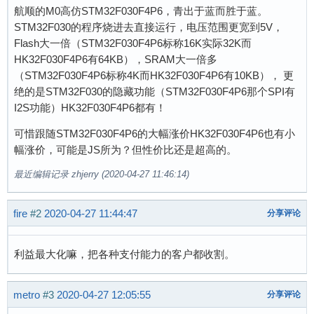
航顺的M0高仿STM32F030F4P6，青出于蓝而胜于蓝。
STM32F030的程序烧进去直接运行，电压范围更宽到5V，
Flash大一倍（STM32F030F4P6标称16K实际32K而
HK32F030F4P6有64KB），SRAM大一倍多
（STM32F030F4P6标称4K而HK32F030F4P6有10KB）， 更
绝的是STM32F030的隐藏功能（STM32F030F4P6那个SPI有
I2S功能）HK32F030F4P6都有！
可惜跟随STM32F030F4P6的大幅涨价HK32F030F4P6也有小
幅涨价，可能是JS所为？但性价比还是超高的。
最近编辑记录 zhjerry (2020-04-27 11:46:14)
fire
#2
2020-04-27 11:44:47
分享评论
利益最大化嘛，把各种支付能力的客户都收割。
metro
#3
2020-04-27 12:05:55
分享评论