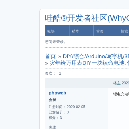
哇酷®开发者社区(WhyCa
板块
精华
首页
搜索
您尚未登录。
首页
»
DIY/综合/Arduino/写
»
灾年给万用表DIY一块续命电池,
页次：
1
楼主
2020
phpweb
锂电充电
会员
注册时间： 2020-02-05
已发帖子： 3
积分： 3
离线