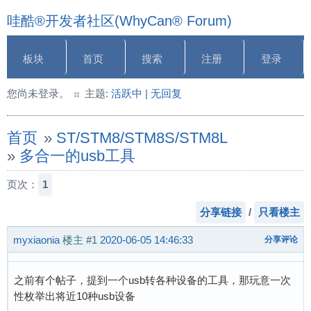
哇酷®开发者社区(WhyCan® Forum)
板块
首页
搜索
注册
登录
您尚未登录。
主题:
活跃中
|
无回复
首页
»
ST/STM8/STM8S/STM8L
»
多合一的usb工具
页次：
1
分享链接
/
只看楼主
myxiaonia
楼主
#1
2020-06-05 14:46:33
分享评论
之前有个帖子，提到一个usb转各种设备的工具，那玩意一次
性枚举出将近10种usb设备