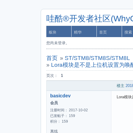
哇酷®开发者社区(WhyCa
板块
精华
首页
搜索
您尚未登录。
首页
»
ST/STM8/STM8S/STM8L
»
Lora模块是不是上位机设置为
页次：
1
楼主
2018
basicdev
Lora
会员
注册时间： 2017-10-02
已发帖子： 159
积分： 159
离线