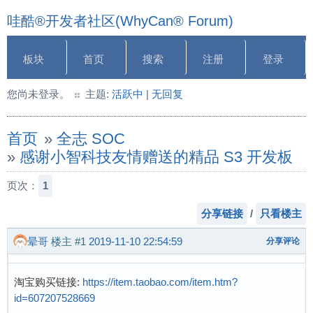
哇酷®开发者社区(WhyCan® Forum)
板块
首页
搜索
注册
登录
您尚未登录。
主题:
活跃中
|
无回复
首页
»
全志 SOC
»
感谢小智科技友情赠送的精品 S3 开发板
页次：
1
分享链接
/
只看楼主
晕哥
楼主
#1
2019-11-10 22:54:59
分享评论
淘宝购买链接:
https://item.taobao.com/item.htm?
id=607207528669