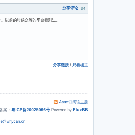
分享评论
#4
户。以前的时候众筹的平台看到过。
分享链接
/
只看楼主
Atom订阅该主题
粤ICP备20025096号
FluxBB
备案：
Powered by
ice@whycan.cn