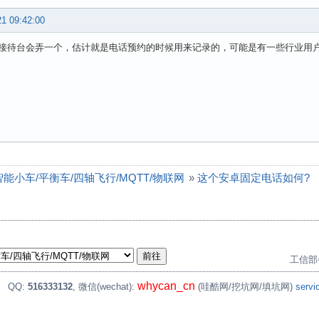
21 09:42:00
接待台会弄一个，估计就是电话预约的时候用来记录的，可能是有一些行业用
印机/智能小车/平衡车/四轴飞行/MQTT/物联网
»
这个安卓固定电话如何?
工信部
whycan_cn
。
QQ:
516333132
, 微信(wechat):
(哇酷网/挖坑网/填坑网)
serv