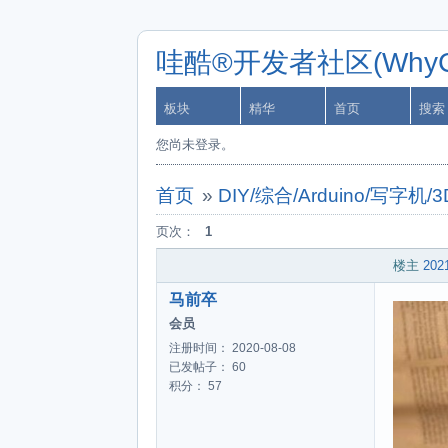
哇酷®开发者社区(WhyCa
板块
精华
首页
搜索
您尚未登录。
首页
»
DIY/综合/Arduino/写
页次：
1
楼主
2021
马前卒
会员
注册时间： 2020-08-08
已发帖子： 60
积分： 57