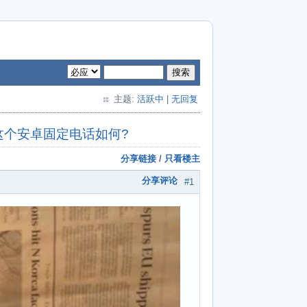
搜索
主题:
活跃中
|
无回复
这个安卓固定电话如何?
分享链接
/
只看楼主
分享评论
#1