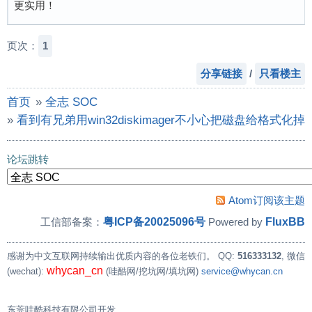
更实用！
页次：
1
分享链接
/
只看楼主
首页
»
全志 SOC
»
看到有兄弟用win32diskimager不小心把磁盘给格
论坛跳转
Atom订阅该主题
粤ICP备20025096号
FluxBB
工信部备案：
Powered by
感谢为中文互联网持续输出优质内容的各位老铁们。
QQ:
516333132
, 微信
whycan_cn
(wechat):
(哇酷网/挖坑网/填坑网)
service@whycan.cn
东莞哇酷科技有限公司开发