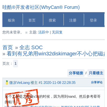
哇酷®开发者社区(WhyCan® Forum)
板块
首页
搜索
注册
登录
您尚未登录。
主题:
活跃中
|
无回复
首页
»
全志 SOC
»
看到有兄弟用win32diskimager不
页次：
1
分享链接
/
只看楼主
微凉VeiLiang
楼主
#1
2020-11-08 22:28:35
分享评论
这个工具是之前做v3s的时候，因为用到nand。然后参考晕哥
的帖子