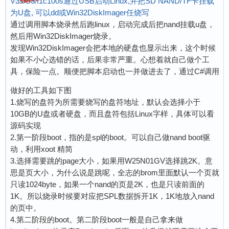
V3s/S3/f1c100s通过USB启动Linux,并把SD NAND/TF卡挂载
为U盘, 可以dd或Win32DiskImager任烧写
通过调用脚本烧录然后跑linux，启动完成后把nand挂载u盘，
然后用Win32DiskImager烧录。
发现Win32DiskImager会把本地的硬盘也显示出来，这个时候
如果不小心选错的话，后果非常严重。心想着就自己做个工
具，保险一点。顺便把脚本启动也一并做进去了，通过C#调用
做好的工具如下图
1.烧写的盘符为所需要烧写的盘符地址，默认会选择小于
10GB的U盘或者硬盘，而且盘符包括Linux字样，具体可以看
源码实现
2.第一阶段boot，指的是spl的boot。可以自己做nand boot驱
动，利用xoot 精简
3.选择需要跳的page大小，如果用W25N01GV选择跳2K。意
思是页大小，为什么说是跳呢，全志的brom里面默认一个页就
只读1024byte，如果一个nand的页是2K，也是只读前面的
1K。所以烧录时候要对应把SPL数据拆开1K，1K地放入nand
的页中。
4.第二阶段的boot。第二阶段boot一般是自己拿来做