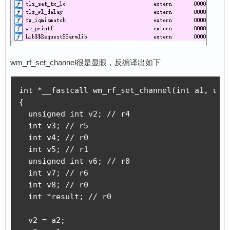
wm_rf_set_channel很是显眼，反编译出如下
int *__fastcall wm_rf_set_channel(int a1, unsi
{

  unsigned int v2; // r4

  int v3; // r5

  int v4; // r0

  int v5; // r1

  unsigned int v6; // r0

  int v7; // r6

  int v8; // r0

  int *result; // r0

  v2 = a2;
