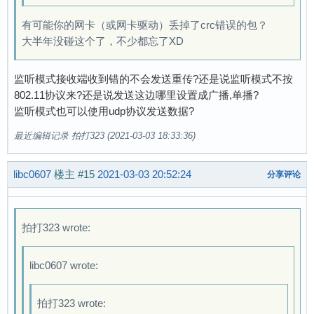
512 data packets sent (interface rate: 512.000
640 data packets sent (interface rate: 640.000
有可能你的网卡（或网卡驱动）丢掉了crc错误的包？
768 data packets sent (interface rate: 768.000
大半年没碰这个了，不少都忘了XD
896 data packets sent (interface rate: 597.333
1024 data packets sent (interface rate: 682.66
监听模式接收端收到错的不会发送重传?还是说监听模式不按
1152 data packets sent (interface rate: 768.00
802.11协议来?还是说发送这边哪里设置成广播,单播?
1280 data packets sent (interface rate: 640.00
监听模式也可以使用udp协议发送数据?
1408 data packets sent (interface rate: 704.00
1536 data packets sent (interface rate: 768.00
最近编辑记录 拍打323 (2021-03-03 18:33:36)
1664 data packets sent (interface rate: 665.60
1792 data packets sent (interface rate: 716.80
libc0607
楼主
#15
2021-03-03 20:52:24
分享评论
1920 data packets sent (interface rate: 768.00
2048 data packets sent (interface rate: 682.66
2176 data packets sent (interface rate: 725.33
拍打323 wrote:
2304 data packets sent (interface rate: 768.00
2432 data packets sent (interface rate: 694.85
2560 data packets sent (interface rate: 731.42
libc0607 wrote:
2688 data packets sent (interface rate: 768.00
2816 data packets sent (interface rate: 704.00
拍打323 wrote:
2944 data packets sent (interface rate: 736.00