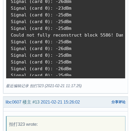
Signal (card 0): -26dBm

Signal (card 0): -23dBm

Signal (card 0): -25dBm

Signal (card 0): -25dBm

Signal (card 0): -25dBm

Could not fully reconstruct block 5586! Damage
Signal (card 0): -25dBm

Signal (card 0): -26dBm

Signal (card 0): -25dBm

Signal (card 0): -25dBm

Signal (card 0): -26dBm

Signal (card 0): -25dBm

Signal (card 0): -24dBm

最近编辑记录 拍打323 (2021-02-21 11:17:25)
Signal (card 0): -25dBm

Signal (card 0): -26dBm

libc0607
楼主
#13
2021-02-21 15:26:02
Signal (card 0): -25dBm

分享评论
Signal (card 0): -25dBm

Signal (card 0): -25dBm

Signal (card 0): -27dBm

拍打323 wrote:
Signal (card 0): -25dBm
