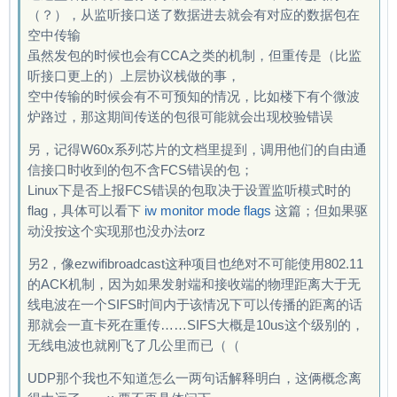
15488 data packets sent (interface rate: 755.5
（？），从监听接口送了数据进去就会有对应的数据包在
15616 data packets sent (interface rate: 761.7
空中传输
15744 data packets sent (interface rate: 768.0
虽然发包的时候也会有CCA之类的机制，但重传是（比监
15872 data packets sent (interface rate: 755.8
听接口更上的）上层协议栈做的事，
16000 data packets sent (interface rate: 761.9
空中传输的时候会有不可预知的情况，比如楼下有个微波
16128 data packets sent (interface rate: 768.0
炉路过，那这期间传送的包很可能就会出现校验错误
16256 data packets sent (interface rate: 774.0
另，记得W60x系列芯片的文档里提到，调用他们的自由通
16384 data packets sent (interface rate: 762.0
信接口时收到的包不含FCS错误的包；
16512 data packets sent (interface rate: 768.0
Linux下是否上报FCS错误的包取决于设置监听模式时的
16640 data packets sent (interface rate: 756.3
flag，具体可以看下
iw monitor mode flags
这篇；但如果驱
16768 data packets sent (interface rate: 762.1
动没按这个实现那也没办法orz
16896 data packets sent (interface rate: 750.9
17024 data packets sent (interface rate: 756.6
另2，像ezwifibroadcast这种项目也绝对不可能使用802.11
17152 data packets sent (interface rate: 762.3
的ACK机制，因为如果发射端和接收端的物理距离大于无
17280 data packets sent (interface rate: 768.0
线电波在一个SIFS时间内于该情况下可以传播的距离的话
17408 data packets sent (interface rate: 756.8
那就会一直卡死在重传……SIFS大概是10us这个级别的，
17536 data packets sent (interface rate: 762.4
无线电波也就刚飞了几公里而已（（
17664 data packets sent (interface rate: 768.0
17792 data packets sent (interface rate: 773.5
UDP那个我也不知道怎么一两句话解释明白，这俩概念离
17920 data packets sent (interface rate: 762.5