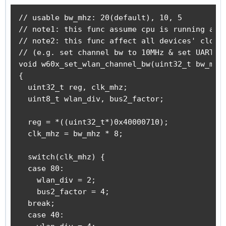
  // wm_rf_band_switch @20MHz BW

  _rf_spi_w(0x102640);  //write(0x8, 0x2640)

// usable bw_mhz: 20(default), 10, 5

  _rf_spi_w(0x146967);  //write(0xA, 0x6967)

// note1: this func assume cpu is running at 8
  _rf_spi_w(0x102641);  //write(0x8, 0x2641)

// note2: this func affect all devices' clock 
  delayMicroseconds(180);

// (e.g. set channel bw to 10MHz & set UART to
  _rf_spi_w(0x102740);  //write(0x8, 0x2740)

void w60x_set_wlan_channel_bw(uint32_t bw_mhz)
  _rf_spi_w(0x145327);  //write(0xA, 0x5327)

{

  _rf_spi_w(0x102741);  //write(0x8, 0x2741)

  uint32_t reg, clk_mhz;

  delayMicroseconds(180);

  uint8_t wlan_div, bus2_factor; 

  _rf_spi_w(0x1027C1);  //write(0x8, 0x27C1)

  _rf_spi_w(0x10CDC0);  //write(0x8, 0xCDC0)

  reg = *((uint32_t*)0x40000710);

  // end of wm_rf_band_switch @20MHz BW

  clk_mhz = bw_mhz * 8;

  // I don't know what's 0x40001400 controls

  switch(clk_mhz) {

  cpu_sr  = tls_os_set_critical();

  case 80:

  *((uint32_t*)0x40001400) = *((uint32_t*)0x40
    wlan_div = 2;

  tls_os_release_critical(cpu_sr);  

    bus2_factor = 4;

  break;

  return;

  case 40:

}