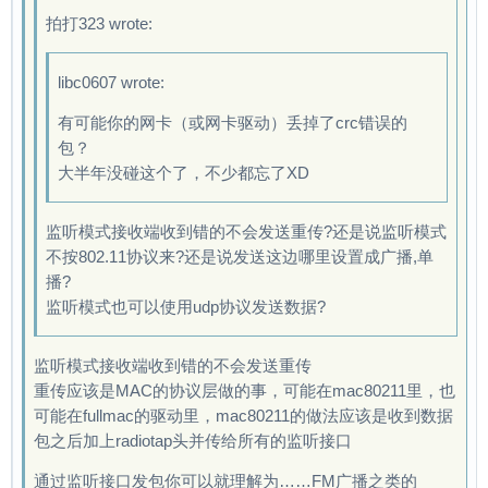
13056 data packets sent (interface rate: 768.0
拍打323 wrote:
13184 data packets sent (interface rate: 775.5
13312 data packets sent (interface rate: 760.6
libc0607 wrote:
13440 data packets sent (interface rate: 768.0
13568 data packets sent (interface rate: 753.7
有可能你的网卡（或网卡驱动）丢掉了crc错误的
13696 data packets sent (interface rate: 760.8
包？
13824 data packets sent (interface rate: 747.2
大半年没碰这个了，不少都忘了XD
13952 data packets sent (interface rate: 754.1
14080 data packets sent (interface rate: 761.0
监听模式接收端收到错的不会发送重传?还是说监听模式
14208 data packets sent (interface rate: 768.0
不按802.11协议来?还是说发送这边哪里设置成广播,单
14336 data packets sent (interface rate: 774.9
播?
14464 data packets sent (interface rate: 761.2
监听模式也可以使用udp协议发送数据?
14592 data packets sent (interface rate: 768.0
14720 data packets sent (interface rate: 774.7
监听模式接收端收到错的不会发送重传
14848 data packets sent (interface rate: 761.4
重传应该是MAC的协议层做的事，可能在mac80211里，也
14976 data packets sent (interface rate: 768.0
可能在fullmac的驱动里，mac80211的做法应该是收到数据
15104 data packets sent (interface rate: 755.2
包之后加上radiotap头并传给所有的监听接口
15232 data packets sent (interface rate: 761.6
15360 data packets sent (interface rate: 749.2
通过监听接口发包你可以就理解为……FM广播之类的