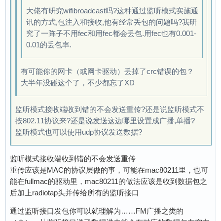
3072 data packets sent (interface rate: 768.00
大佬有研究wifibroadcast吗?这种通过监听模式实施通
3200 data packets sent (interface rate: 711.11
讯的方式,包注入和接收,他有经常丢包的问题吗?我研
3328 data packets sent (interface rate: 739.55
究了一阵子不用fec和用fec都会丢包.用fec也有0.001-
3456 data packets sent (interface rate: 768.00
0.01的丢包率.
3584 data packets sent (interface rate: 716.80
3712 data packets sent (interface rate: 742.40
有可能你的网卡（或网卡驱动）丢掉了crc错误的包？
3840 data packets sent (interface rate: 768.00
大半年没碰这个了，不少都忘了XD
3968 data packets sent (interface rate: 721.45
4096 data packets sent (interface rate: 744.72
监听模式接收端收到错的不会发送重传?还是说监听模式不
4224 data packets sent (interface rate: 768.00
按802.11协议来?还是说发送这边哪里设置成广播,单播?
4352 data packets sent (interface rate: 725.33
监听模式也可以使用udp协议发送数据?
4480 data packets sent (interface rate: 746.66
4608 data packets sent (interface rate: 768.00
4736 data packets sent (interface rate: 728.61
监听模式接收端收到错的不会发送重传
4864 data packets sent (interface rate: 748.30
重传应该是MAC的协议层做的事，可能在mac80211里，也可
4992 data packets sent (interface rate: 768.00
能在fullmac的驱动里，mac80211的做法应该是收到数据包之
5120 data packets sent (interface rate: 731.42
后加上radiotap头并传给所有的监听接口
5248 data packets sent (interface rate: 749.71
通过监听接口发包你可以就理解为……FM广播之类的
5376 data packets sent (interface rate: 768.00