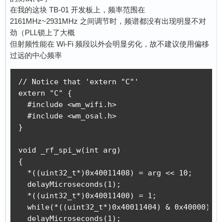
在我的这块 TB-01 开发板上，频率范围在
2161MHz~2931MHz 之间调节时，频谱都没有出现明显不对
劲（PLL锁上了大概
但射频性能在 Wi-Fi 频段以外会明显劣化，故不建议使用偏移
过远的中心频率
// Notice that 'extern "C"' 

extern "C" {

  #include <wm_wifi.h>

  #include <wm_osal.h>

}

void _rf_spi_w(int arg)

{

  *((uint32_t*)0x40011408) = arg << 10;    

  delayMicroseconds(1);

  *((uint32_t*)0x40011400) = 1;

  while(*((uint32_t*)0x40011404) & 0x40000);

  delayMicroseconds(1);
