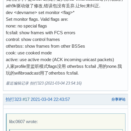
10496 data packets sent (interface rate: 749.7
ath9k驱动做了修改,错误包没有丢弃,让fec来纠正.
10624 data packets sent (interface rate: 758.8
dev <devname> set monitor <flag>*
10752 data packets sent (interface rate: 741.5
Set monitor flags. Valid flags are:
10880 data packets sent (interface rate: 750.3
none: no special flags
11008 data packets sent (interface rate: 759.1
fcsfail: show frames with FCS errors
11136 data packets sent (interface rate: 768.0
control: show control frames
11264 data packets sent (interface rate: 750.9
otherbss: show frames from other BSSes
11392 data packets sent (interface rate: 759.4
cook: use cooked mode
11520 data packets sent (interface rate: 768.0
active: use active mode (ACK incoming unicast packets)
11648 data packets sent (interface rate: 776.5
人家profile里监听模式flags没用 otherbss fcsfail ,用的none.我
11776 data packets sent (interface rate: 759.7
玩的wifibroadcast用了otherbss fcsfail.
11904 data packets sent (interface rate: 768.0
12032 data packets sent (interface rate: 776.2
最近编辑记录 拍打323 (2021-03-04 23:54:16)
12160 data packets sent (interface rate: 760.0
12288 data packets sent (interface rate: 744.7
拍打323
#17
2021-03-04 22:43:57
分享评论
12416 data packets sent (interface rate: 752.4
12544 data packets sent (interface rate: 760.2
12672 data packets sent (interface rate: 768.0
libc0607 wrote:
12800 data packets sent (interface rate: 775.7
12928 data packets sent (interface rate: 760.4