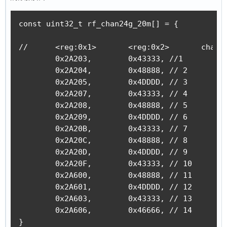
const uint32_t rf_chan24g_20m[] = {

//	<reg:0x1>	<reg:0x2>	chan 	freq	reg			    int		frac

	0x2A203, 	0x43333, //1		  2412	0xA2033333	40		0x33333

	0x2A204, 	0x48888, // 2		  2417	0xA2048888	40		0x48888

	0x2A205, 	0x4DDDD, // 3		  2422	0xA205DDDD	40		0x5DDDD

	0x2A207, 	0x43333, // 4		  2427	0xA2073333	40		0x73333

	0x2A208, 	0x48888, // 5		  2432	0xA2088888	40		0x88888

	0x2A209, 	0x4DDDD, // 6		  2437	0xA209DDDD	40		0x9DDDD

	0x2A20B, 	0x43333, // 7		  2442	0xA20B3333	40		0xB3333

	0x2A20C, 	0x48888, // 8		  2447	0xA20C8888	40		0xC8888

	0x2A20D, 	0x4DDDD, // 9		  2452	0xA20DDDDD	40		0xDDDDD

	0x2A20F, 	0x43333, // 10		2457	0xA20F3333	40		0xF3333

	0x2A600, 	0x48888, // 11		2462	0xA6008888	41		0x08888

	0x2A601, 	0x4DDDD, // 12		2467	0xA601DDDD	41		0x1DDDD

	0x2A603, 	0x43333, // 13		2472	0xA6033333	41		0x33333

	0x2A606, 	0x46666, // 14		2484	0xA6066666	41		0x66666

}