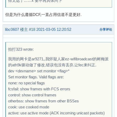
得太远了……x 要不再具体问下
18048 data packets sent (interface rate: 768.0
18176 data packets sent (interface rate: 757.3
但是为什么遵循DCF,一直占用信道不是更好.
18304 data packets sent (interface rate: 762.6
18432 data packets sent (interface rate: 768.0
libc0607
18560 data packets sent (interface rate: 757.5
楼主
#18
2021-03-05 12:20:52
分享评论
18688 data packets sent (interface rate: 762.7
18816 data packets sent (interface rate: 768.0
18944 data packets sent (interface rate: 773.2
拍打323 wrote:
19072 data packets sent (interface rate: 762.8
我用的网卡是ar9271,,我怀疑人家ez-wifibroadcast的树梅派
19200 data packets sent (interface rate: 768.
的ath9k驱动做了修改,错误包没有丢弃,让fec来纠正.
dev <devname> set monitor <flag>*
Set monitor flags. Valid flags are:
none: no special flags
fcsfail: show frames with FCS errors
control: show control frames
otherbss: show frames from other BSSes
cook: use cooked mode
active: use active mode (ACK incoming unicast packets)