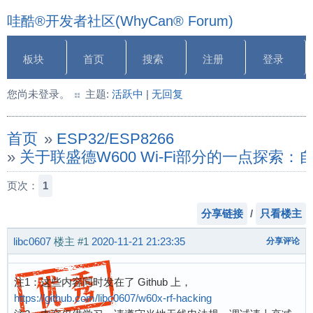
哇酷®开发者社区(WhyCan® Forum)
板块
首页
搜索
注册
登录
您尚未登录。
主题:
活跃中
|
无回复
首页
»
ESP32/ESP8266
»
关于联盛德W600 Wi-Fi部分的一点探索：自
页次：
1
分享链接
/
只看楼主
libc0607
楼主
#1
2020-11-21 21:23:35
分享评论
注1：这些内容同时发在了 Github 上，
https://github.com/libc0607/w60x-rf-hacking