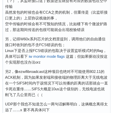
（？），从监听接口送了数据进去就会有对应的数据包在空中
5504 data packets sent (interface rate: 733.86
传输
5632 data packets sent (interface rate: 750.93
虽然发包的时候也会有CCA之类的机制，但重传是（比监听接
5760 data packets sent (interface rate: 768.00
口更上的）上层协议栈做的事，
5888 data packets sent (interface rate: 785.06
空中传输的时候会有不可预知的情况，比如楼下有个微波炉路
6016 data packets sent (interface rate: 752.00
过，那这期间传送的包很可能就会出现校验错误
6144 data packets sent (interface rate: 768.00
6272 data packets sent (interface rate: 737.88
另，记得W60x系列芯片的文档里提到，调用他们的自由通信
6400 data packets sent (interface rate: 752.94
接口时收到的包不含FCS错误的包；
6528 data packets sent (interface rate: 768.00
Linux下是否上报FCS错误的包取决于设置监听模式时的flag，
6656 data packets sent (interface rate: 783.05
具体可以看下
iw monitor mode flags
这篇；但如果驱动没按这
6784 data packets sent (interface rate: 753.77
个实现那也没办法orz
6912 data packets sent (interface rate: 768.00
7040 data packets sent (interface rate: 782.22
另2，像ezwifibroadcast这种项目也绝对不可能使用802.11的
7168 data packets sent (interface rate: 754.52
ACK机制，因为如果发射端和接收端的物理距离大于无线电波
7296 data packets sent (interface rate: 768.00
在一个SIFS时间内于该情况下可以传播的距离的话那就会一直
7424 data packets sent (interface rate: 781.47
卡死在重传……SIFS大概是10us这个级别的，无线电波也就
7552 data packets sent (interface rate: 755.20
刚飞了几公里而已（（
7680 data packets sent (interface rate: 768.00
UDP那个我也不知道怎么一两句话解释明白，这俩概念离得太
7808 data packets sent (interface rate: 743.61
远了……x 要不再具体问下
7936 data packets sent (interface rate: 755.81