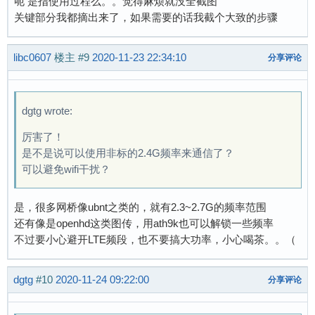
呃 是指使用过程么。。觉得麻烦就没全截图
关键部分我都摘出来了，如果需要的话我截个大致的步骤
libc0607
楼主
#9
2020-11-23 22:34:10
分享评论
dgtg wrote:
厉害了！
是不是说可以使用非标的2.4G频率来通信了？
可以避免wifi干扰？
是，很多网桥像ubnt之类的，就有2.3~2.7G的频率范围
还有像是openhd这类图传，用ath9k也可以解锁一些频率
不过要小心避开LTE频段，也不要搞大功率，小心喝茶。。（
dgtg
#10
2020-11-24 09:22:00
分享评论