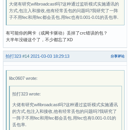
大佬有研究wifibroadcast吗?这种通过监听模式实施通讯的
Signal (card 0): -25dBm

方式,包注入和接收,他有经常丢包的问题吗?我研究了一阵
Signal (card 0): -26dBm

子不用fec和用fec都会丢包.用fec也有0.001-0.01的丢包率.
Signal (card 0): -26dBm

Signal (card 0): -26dBm

Signal (card 0): -25dBm

有可能你的网卡（或网卡驱动）丢掉了crc错误的包？
Signal (card 0): -25dBm

大半年没碰这个了，不少都忘了XD
Signal (card 0): -25dBm

Signal (card 0): -26dBm

拍打323
#14
2021-03-03 18:29:13
分享评论
Signal (card 0): -26dBm

^Z

[1]+  已停止               ./rx -b 8 -r 8 -f 140
libc0607 wrote:
root@abc-T6Series:/home/abc/wifibroadcast/wifi
发送

/nfsroot # ./samplev 2|./tx -b 8 -r 8 -f 1400 
拍打323 wrote:
Raw data transmitter (c) 2015 befinitiv  GPL2 
大佬有研究wifibroadcast吗?这种通过监听模式实施通讯
device wlan0 entered promiscuous mode         
的方式,包注入和接收,他有经常丢包的问题吗?我研究了
128 data packets sent (interface rate: 256.000
一阵子不用fec和用fec都会丢包.用fec也有0.001-0.01的
256 data packets sent (interface rate: 512.000
丢包率.
384 data packets sent (interface rate: 768.000