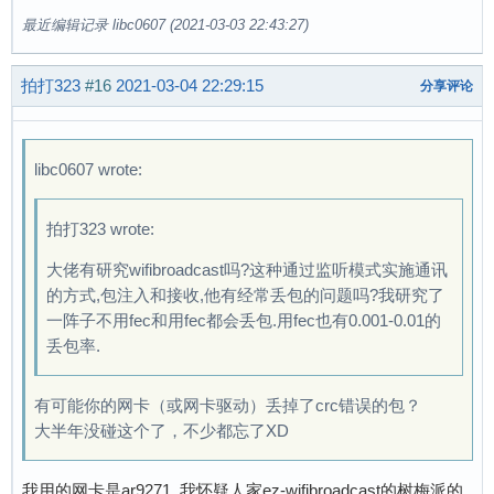
8064 data packets sent (interface rate: 768.00
最近编辑记录 libc0607 (2021-03-03 22:43:27)
8192 data packets sent (interface rate: 780.19
8320 data packets sent (interface rate: 756.36
拍打323
#16
2021-03-04 22:29:15
分享评论
8448 data packets sent (interface rate: 768.00
8576 data packets sent (interface rate: 779.63
8704 data packets sent (interface rate: 756.87
libc0607 wrote:
8832 data packets sent (interface rate: 768.00
8960 data packets sent (interface rate: 779.13
9088 data packets sent (interface rate: 757.33
拍打323 wrote:
9216 data packets sent (interface rate: 768.00
大佬有研究wifibroadcast吗?这种通过监听模式实施通讯
9344 data packets sent (interface rate: 778.66
的方式,包注入和接收,他有经常丢包的问题吗?我研究了
9472 data packets sent (interface rate: 757.76
一阵子不用fec和用fec都会丢包.用fec也有0.001-0.01的
9600 data packets sent (interface rate: 768.00
丢包率.
9728 data packets sent (interface rate: 778.24
9856 data packets sent (interface rate: 758.15
9984 data packets sent (interface rate: 768.00
有可能你的网卡（或网卡驱动）丢掉了crc错误的包？
10112 data packets sent (interface rate: 777.8
大半年没碰这个了，不少都忘了XD
10240 data packets sent (interface rate: 758.5
10368 data packets sent (interface rate: 768.0
我用的网卡是ar9271,,我怀疑人家ez-wifibroadcast的树梅派的