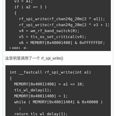
  v3 = a1;

  if ( a2 <= 1 )

  {

    rf_spi_write(rf_chan24g_20m[2 * a1]);

    rf_spi_write(rf_chan24g_20m[2 * v3 + 1]);

    v4 = wm_rf_band_switch(0);

    v5 = tls_os_set_critical(v4);

    v6 = MEMORY[0x40001400] & 0xFFFFFFDF;

LABEL_8:

    MEMORY[0x40001400] = v6;

这里明显调用了一个 rf_spi_write()
    tls_os_release_critical(v5);

    goto LABEL_9;

int __fastcall rf_spi_write(int a1)

  }

{

  if ( a2 <= 3 )

  MEMORY[0x40011408] = a1 << 10;

  {

  tls_wl_delay(1);

    if ( a2 == 2 )

  MEMORY[0x40011400] = 1;

      v7 = central_freq[2 * a1];

  while ( MEMORY[0x40011404] & 0x40000 )

    else

    ;

      v7 = central_freq[2 * a1 + 1];

  return tls_wl_delay(1);

    rf_spi_write(rf_chan24g_20m[2 * v7]);
