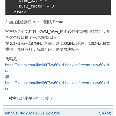
    wlan_div = 4;

    bus2_factor = 8;

  break;

  default:  // 160mhz

3.自由通信接口 & 一个测试 Demo
    wlan_div = 1;

    bus2_factor = 2;

官方给了个文档叫 《WM_WiFi_自由通信接口使用指导》，参
  break;

考这个接口糊了一堆测试代码
  }

在 2.17GHz~2.87GHz 之间，以 100MHz 步进， 10MHz 频宽
通信，跳频点灯，亲测可用，需要两块板子
  reg &= ~(0x00000FF0);

代码见
  reg |= (wlan_div <<4);

https://github.com/libc0607/w60x-rf-hacking/tree/main/w60x-rf-
  reg |= (bus2_factor <<8);

rx
和
  *((uint32_t*)0x40000710) = reg;

https://github.com/libc0607/w60x-rf-hacking/tree/main/w60x-rf-
  delayMicroseconds(1);

tx
  *((uint32_t*)0x40000710) = reg | 0x80000000;
  delayMicroseconds(1);

（楼主代码水平不行 轻喷（
  return;

k455619
#2
2020-11-21 22:23:00
}
分享评论