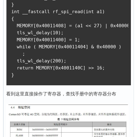
}

    rf_spi_write(rf_chan24g_20m[2 * v7 + 1]);

int __fastcall rf_spi_read(int a1)

    v8 = wm_rf_band_switch(1);

{

    v5 = tls_os_set_critical(v8);

  MEMORY[0x40011408] = (a1 << 27) | 0x4000000;
    if ( v2 == 2 )

  tls_wl_delay(10);

      v6 = MEMORY[0x40001400] & 0xFFFEFF3F | 0
  MEMORY[0x40011400] = 1;

    else

  while ( MEMORY[0x40011404] & 0x40000 )

      v6 = MEMORY[0x40001400] & 0xFFFFFF3F | 0
    ;

    goto LABEL_8;

  tls_wl_delay(200);

  }

  return MEMORY[0x4001140C] >> 16;

LABEL_9:

}
  result = &hed_rf_current_channel;

  hed_rf_current_channel = v3;

  *(_DWORD *)&hed_rf_chan_type = v2;

看到这里直接操作了寄存器，查找手册中的寄存器分布
  return result;

}