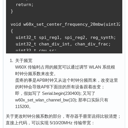
  return;

}

void w60x_set_center_frequency_20mbw(uint32_t 
{

  uint32_t spi_reg1, spi_reg2, reg_synth;

  uint32_t chan_div_int, chan_div_frac;

  uint32_t cpu_sr;

关于频宽
  chan_div_int = 0x0000003F & (freq_mhz/60);

W60X 传输时占用的频宽可以通过调节 WLAN 系统根
  chan_div_frac = 0x000FFFFF & ( ((freq_mhz-(c
时钟分频系数来改变。
蛋疼的事是APB时钟又从这个时钟分频而来，改变这里
  reg_synth = 0x02000000 | (chan_div_int << 26
的时钟会导致APB下面挂的所有设备跟着改变；
  spi_reg1 = 0x00020000 | (reg_synth >> 16);

即，假如写了 Serial.begin(230400); 又写了
  spi_reg2 = 0x00040000 | (reg_synth & 0x0000F
w60x_set_wlan_channel_bw(10); 那串口实际只有
115200。
  _rf_spi_w(spi_reg1);

关于更改时钟分频系数的部分，寄存器手册里说得比较清楚；
  _rf_spi_w(spi_reg2);

直接上代码，可以实现 5/10/20MHz 传输带宽：