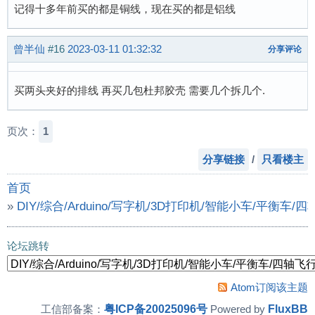
记得十多年前买的都是铜线，现在买的都是铝线
曾半仙
#16
2023-03-11 01:32:32
分享评论
买两头夹好的排线 再买几包杜邦胶壳 需要几个拆几个.
页次：
1
分享链接
/
只看楼主
首页
»
DIY/综合/Arduino/写字机/3D打印机/智能小车/平衡车/
»
请大家推荐优质杜邦线供应商, 淘宝买过的几家，有的线
论坛跳转
Atom订阅该主题
粤ICP备20025096号
FluxBB
工信部备案：
Powered by