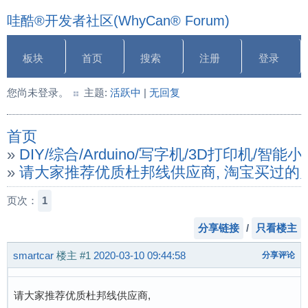
哇酷®开发者社区(WhyCan® Forum)
板块
首页
搜索
注册
登录
您尚未登录。
主题:
活跃中
|
无回复
首页
»
DIY/综合/Arduino/写字机/3D打印机/智
»
请大家推荐优质杜邦线供应商, 淘宝买过的
页次：
1
分享链接
/
只看楼主
smartcar
楼主
#1
2020-03-10 09:44:58
分享评论
请大家推荐优质杜邦线供应商,