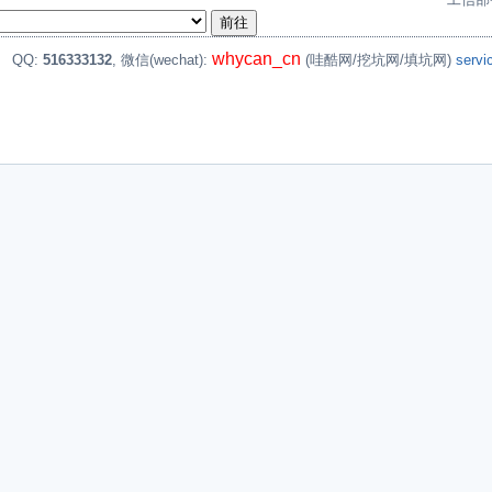
whycan_cn
。
QQ:
516333132
, 微信(wechat):
(哇酷网/挖坑网/填坑网)
serv