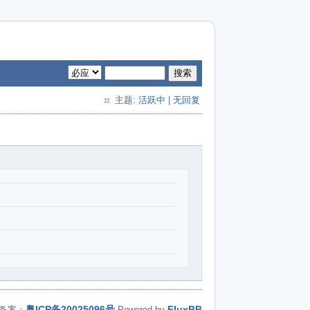
搜索
主题:
活跃中
|
无回复
粤ICP备20025096号
FluxBB
备案：
Powered by