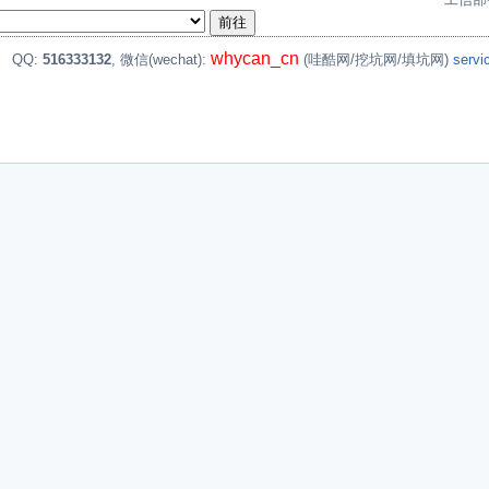
whycan_cn
。
QQ:
516333132
, 微信(wechat):
(哇酷网/挖坑网/填坑网)
serv