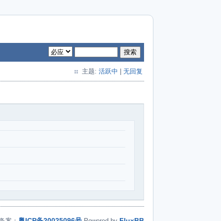
搜索
主题:
活跃中
|
无回复
粤ICP备20025096号
FluxBB
备案：
Powered by