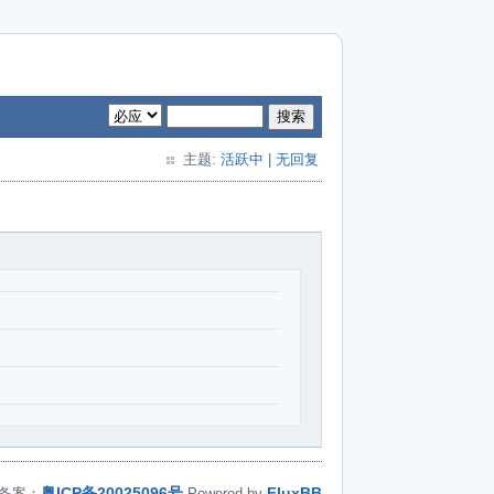
搜索
主题:
活跃中
|
无回复
粤ICP备20025096号
FluxBB
备案：
Powered by