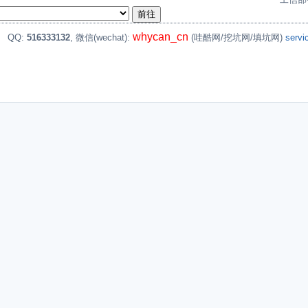
whycan_cn
。
QQ:
516333132
, 微信(wechat):
(哇酷网/挖坑网/填坑网)
serv