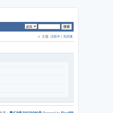
搜索
主题:
活跃中
|
无回复
粤ICP备20025096号
FluxBB
备案：
Powered by