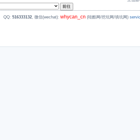
whycan_cn
。
QQ:
516333132
, 微信(wechat):
(哇酷网/挖坑网/填坑网)
serv