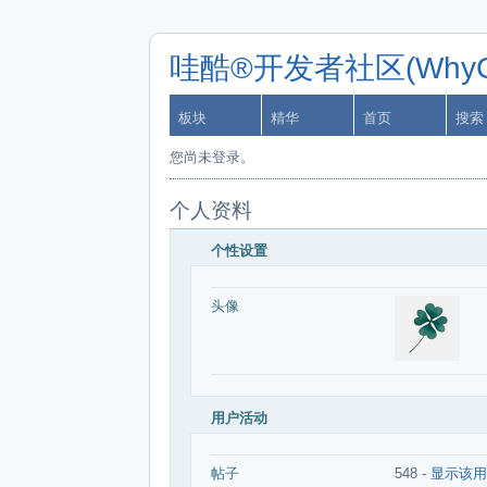
哇酷®开发者社区(WhyCa
板块
精华
首页
搜索
您尚未登录。
个人资料
个性设置
头像
用户活动
帖子
548 -
显示该用