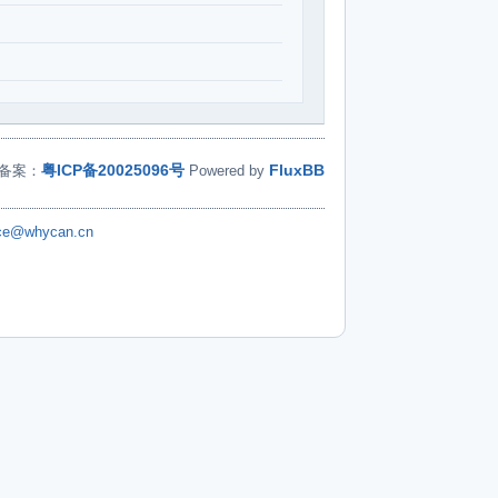
粤ICP备20025096号
FluxBB
备案：
Powered by
ice@whycan.cn