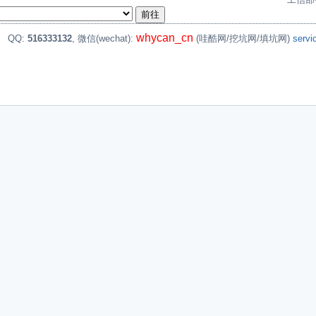
whycan_cn
。
QQ:
516333132
, 微信(wechat):
(哇酷网/挖坑网/填坑网)
serv