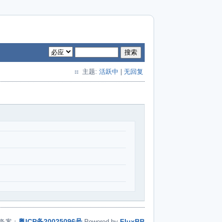
搜索
主题:
活跃中
|
无回复
粤ICP备20025096号
FluxBB
备案：
Powered by