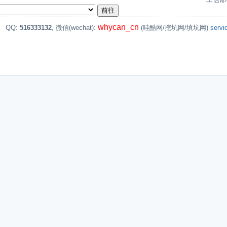
whycan_cn
。
QQ:
516333132
, 微信(wechat):
(哇酷网/挖坑网/填坑网)
serv