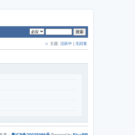
搜索
主题:
活跃中
|
无回复
粤ICP备20025096号
FluxBB
备案：
Powered by