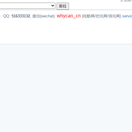
whycan_cn
。
QQ:
516333132
, 微信(wechat):
(哇酷网/挖坑网/填坑网)
serv