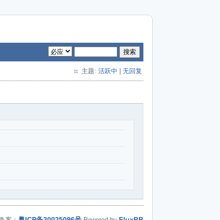
搜索
主题:
活跃中
|
无回复
粤ICP备20025096号
FluxBB
备案：
Powered by