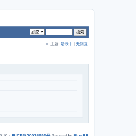
搜索
主题:
活跃中
|
无回复
粤ICP备20025096号
FluxBB
备案：
Powered by