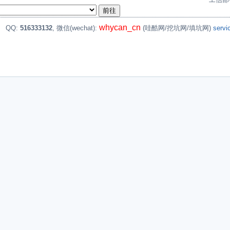
whycan_cn
。
QQ:
516333132
, 微信(wechat):
(哇酷网/挖坑网/填坑网)
serv