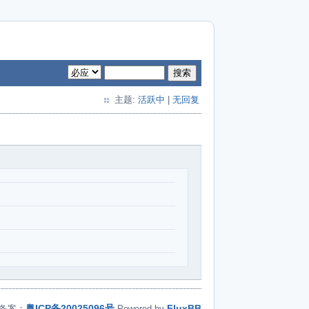
搜索
主题:
活跃中
|
无回复
粤ICP备20025096号
FluxBB
备案：
Powered by