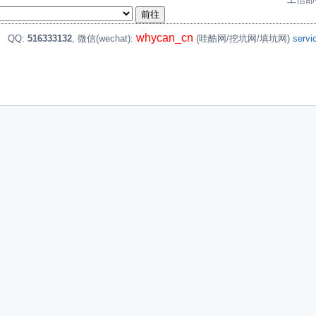
whycan_cn
。
QQ:
516333132
, 微信(wechat):
(哇酷网/挖坑网/填坑网)
serv