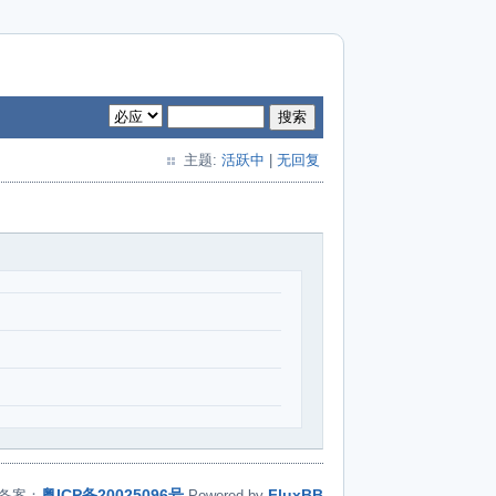
搜索
主题:
活跃中
|
无回复
粤ICP备20025096号
FluxBB
备案：
Powered by