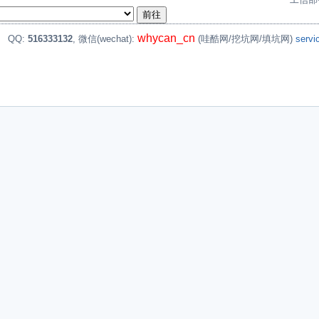
whycan_cn
。
QQ:
516333132
, 微信(wechat):
(哇酷网/挖坑网/填坑网)
serv