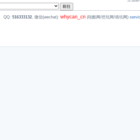
whycan_cn
。
QQ:
516333132
, 微信(wechat):
(哇酷网/挖坑网/填坑网)
serv