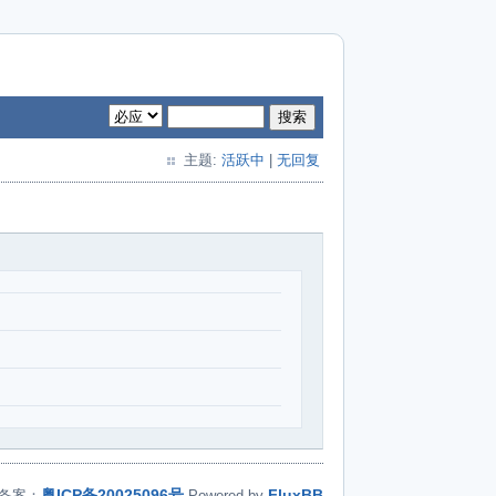
搜索
主题:
活跃中
|
无回复
粤ICP备20025096号
FluxBB
备案：
Powered by