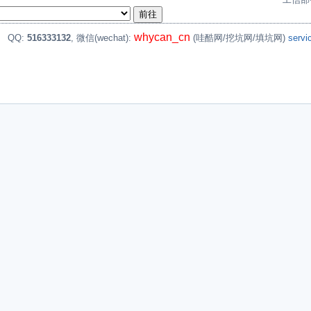
whycan_cn
。
QQ:
516333132
, 微信(wechat):
(哇酷网/挖坑网/填坑网)
serv