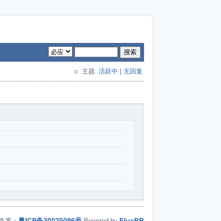
搜索
主题:
活跃中
|
无回复
粤ICP备20025096号
FluxBB
备案：
Powered by