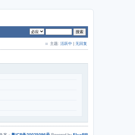
搜索
主题:
活跃中
|
无回复
粤ICP备20025096号
FluxBB
备案：
Powered by