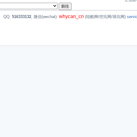
whycan_cn
。
QQ:
516333132
, 微信(wechat):
(哇酷网/挖坑网/填坑网)
serv