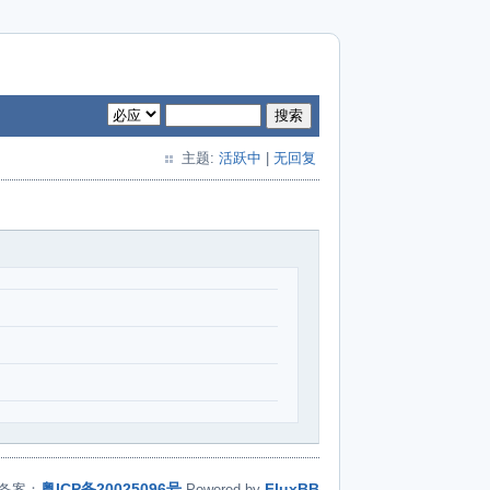
搜索
主题:
活跃中
|
无回复
粤ICP备20025096号
FluxBB
备案：
Powered by