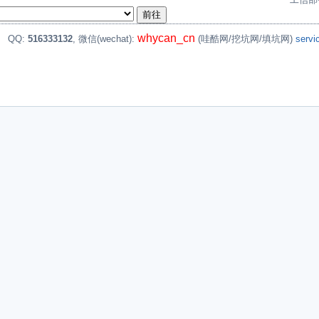
whycan_cn
。
QQ:
516333132
, 微信(wechat):
(哇酷网/挖坑网/填坑网)
serv