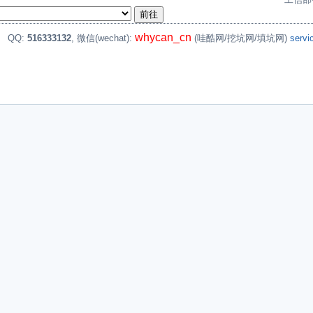
whycan_cn
。
QQ:
516333132
, 微信(wechat):
(哇酷网/挖坑网/填坑网)
serv