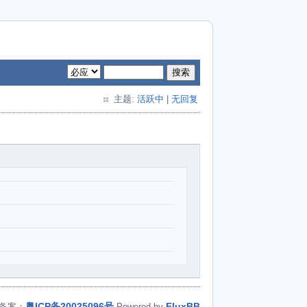
搜索
主题:
活跃中
|
无回复
粤ICP备20025096号
FluxBB
备案：
Powered by