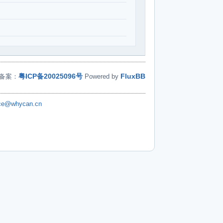
粤ICP备20025096号
FluxBB
备案：
Powered by
ice@whycan.cn