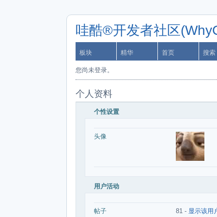
哇酷®开发者社区(WhyCa
板块
精华
首页
搜索
您尚未登录。
个人资料
个性设置
头像
用户活动
帖子
81 -
显示该用