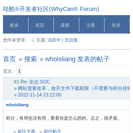
哇酷®开发者社区(WhyCan® Forum)
板块
首页
搜索
注册
登录
您尚未登录。
主题:
活跃中
|
无回复
首页
»
搜索
»
whoisliang 发表的帖子
页次：
1
#1
Re:
全志 SOC
»
网站需要改革，放开文件下载权限（不需要与积分挂钩
»
2022-11-14 23:22:00
whoisliang
积分，有用也没有用，要看你是怎么想的。总之，很矛盾。
前往主题
前往帖子