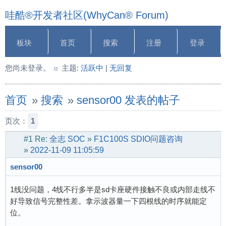
哇酷®开发者社区(WhyCan® Forum)
板块
首页
搜索
注册
登录
您尚未登录。
主题:
活跃中
|
无回复
首页
»
搜索
»
sensor00 发表的帖子
页次：
1
#1
Re:
全志 SOC
»
F1C100S SDIO问题咨询
»
2022-11-09 11:05:59
sensor00
1线没问题，4线不行多半是sd卡座硬件接触不良或内部走线不
好导致信号完整性差。拿示波器量一下四根线的时序就能定
位。