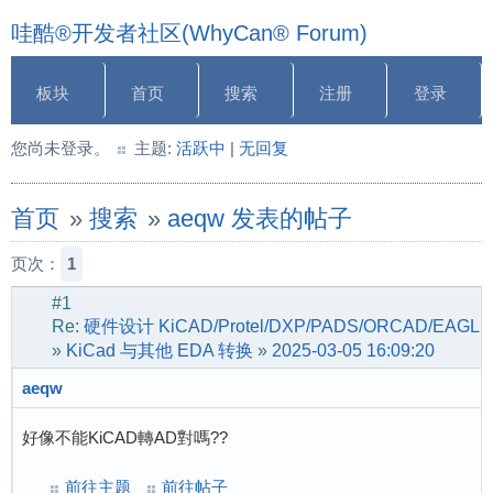
哇酷®开发者社区(WhyCan® Forum)
板块
首页
搜索
注册
登录
您尚未登录。
主题:
活跃中
|
无回复
首页
»
搜索
»
aeqw 发表的帖子
页次：
1
#1
Re:
硬件设计 KiCAD/Protel/DXP/PADS/ORCAD/EAGLE
»
KiCad 与其他 EDA 转换
»
2025-03-05 16:09:20
aeqw
好像不能KiCAD轉AD對嗎??
前往主题
前往帖子