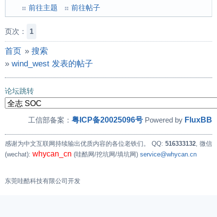
前往主题
前往帖子
页次：
1
首页
»
搜索
»
wind_west 发表的帖子
论坛跳转
粤ICP备20025096号
FluxBB
工信部备案：
Powered by
感谢为中文互联网持续输出优质内容的各位老铁们。
QQ:
516333132
, 微信
whycan_cn
(wechat):
(哇酷网/挖坑网/填坑网)
service@whycan.cn
东莞哇酷科技有限公司开发