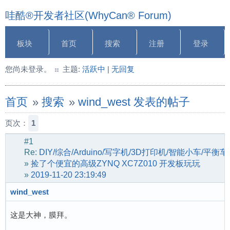
哇酷®开发者社区(WhyCan® Forum)
板块
首页
搜索
注册
登录
您尚未登录。
主题:
活跃中
|
无回复
首页
»
搜索
»
wind_west 发表的帖子
页次：
1
#1
Re:
DIY/综合/Arduino/写字机/3D打印机/智能小车/平衡
»
捡了个便宜的高级ZYNQ XC7Z010 开发板玩玩
»
2019-11-20 23:19:49
wind_west
这是大神，膜拜。