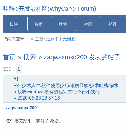
哇酷®开发者社区(WhyCan® Forum)
板块
首页
搜索
注册
登录
您尚未登录。
主题:
活跃中
|
无回复
首页
»
搜索
»
zaqwsxmxd200 发表的帖子
页次：
1
#1
Re:
技术人生/软件使用技巧/破解经验/技术吐槽/灌水
»
获取windows所有进程完整命令行小技巧
»
2020-05-23 23:57:16
zaqwsxmxd200
这个感觉好用，学习了 感谢。