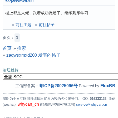
zaqwsxmxd200
楼上都是大佬，跟着成功跑通了。继续观摩学习
前往主题
前往帖子
页次：
1
首页
»
搜索
»
zaqwsxmxd200 发表的帖子
论坛跳转
粤ICP备20025096号
FluxBB
工信部备案：
Powered by
感谢为中文互联网持续输出优质内容的各位老铁们。
QQ:
516333132
, 微信
whycan_cn
(wechat):
(哇酷网/挖坑网/填坑网)
service@whycan.cn