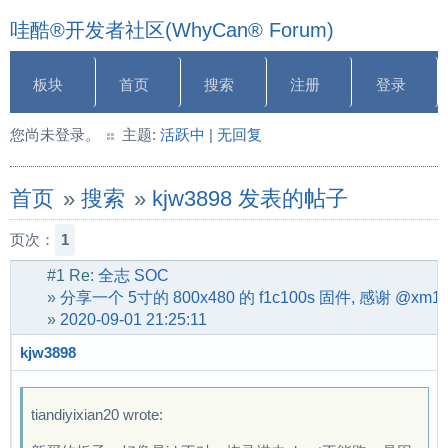
哇酷®开发者社区(WhyCan® Forum)
板块
首页
搜索
注册
登录
您尚未登录。
主题:
活跃中
|
无回复
首页
»
搜索
»
kjw3898 发表的帖子
页次：
1
#1
Re:
全志 SOC
»
分享一个 5寸的 800x480 的 f1c100s 固件, 感谢 @xm19
»
2020-09-01 21:25:11
kjw3898
tiandiyixian20 wrote: