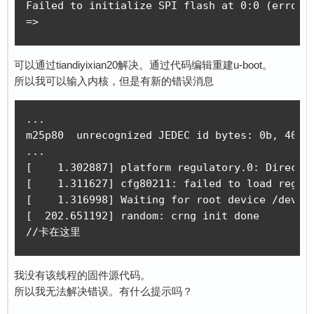
Failed to initialize SPI flash at 0:0 (error -
=>
可以通过tiandiyixian20解决。通过代码编辑重建u-boot。
所以我可以输入内核，但是有新的错误消息
...

m25p80  unrecognized JEDEC id bytes: 0b, 40, 1
...

[    1.302887] platform regulatory.0: Direct f
[    1.311627] cfg80211: failed to load regula
[    1.316998] Waiting for root device /dev/mt
[  202.651192] random: crng init done

//卡在这里
我没有该线程的固件源代码。
所以我无法解决错误。有什么提示吗？