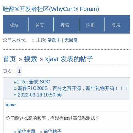
哇酷®开发者社区(WhyCan® Forum)
板块
首页
搜索
注册
登录
您尚未登录。
主题:
活跃中
|
无回复
首页
»
搜索
»
xjavr 发表的帖子
页次：
1
#1
Re:
全志 SOC
»
新作F1C200S，百分之百开源，新年礼物开箱！！！
»
2022-03-16 10:50:56
xjavr
你们跑这么高的频率，有没有做过高低温测试？
前往主题
前往帖子