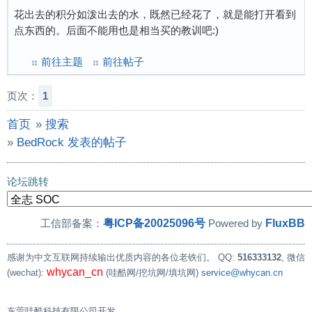
花出去的积分如泼出去的水，既然已经花了，就是能打开看到
点东西的。后面不能用也是相当买的教训吧:)
前往主题
前往帖子
页次：
1
首页
»
搜索
»
BedRock 发表的帖子
论坛跳转
粤ICP备20025096号
FluxBB
工信部备案：
Powered by
感谢为中文互联网持续输出优质内容的各位老铁们。
QQ:
516333132
, 微信
whycan_cn
(wechat):
(哇酷网/挖坑网/填坑网)
service@whycan.cn
东莞哇酷科技有限公司开发