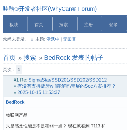
哇酷®开发者社区(WhyCan® Forum)
板块
首页
搜索
注册
登录
您尚未登录。
主题:
活跃中
|
无回复
首页
»
搜索
»
BedRock 发表的帖子
页次：
1
#1
Re:
SigmaStar/SSD201/SSD202/SSD212
»
有没有支持蓝牙wifi能解码带屏的Soc方案推荐？
»
2025-10-15 11:53:37
BedRock
物联网产品
只是感觉性能是不是稍弱一点？ 现在就看到 T113 和