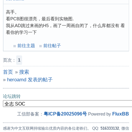
高手。
看PCB图很漂亮，最后看到实物图.
我从AD跳过来画的H5，画了一周画自闭了，什么库都没有 看
看你的学习一下
前往主题
前往帖子
页次：
1
首页
»
搜索
»
heroamd 发表的帖子
论坛跳转
粤ICP备20025096号
FluxBB
工信部备案：
Powered by
感谢为中文互联网持续输出优质内容的各位老铁们。
QQ:
516333132
, 微信