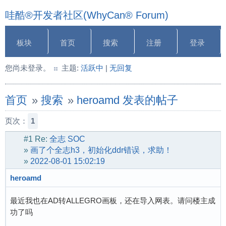
哇酷®开发者社区(WhyCan® Forum)
板块
首页
搜索
注册
登录
您尚未登录。
主题:
活跃中
|
无回复
首页
»
搜索
»
heroamd 发表的帖子
页次：
1
#1
Re:
全志 SOC
»
画了个全志h3，初始化ddr错误，求助！
»
2022-08-01 15:02:19
heroamd
最近我也在AD转ALLEGRO画板，还在导入网表。请问楼主成
功了吗