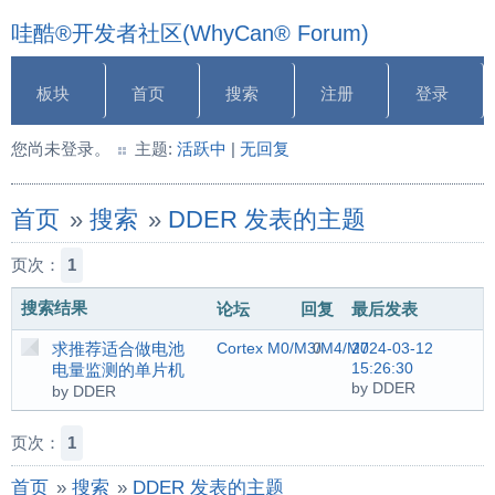
哇酷®开发者社区(WhyCan® Forum)
板块
首页
搜索
注册
登录
您尚未登录。
主题:
活跃中
|
无回复
首页
»
搜索
»
DDER 发表的主题
页次：
1
搜索结果
论坛
回复
最后发表
求推荐适合做电池
Cortex M0/M3/M4/M7
0
2024-03-12
15:26:30
电量监测的单片机
by DDER
by DDER
页次：
1
首页
»
搜索
»
DDER 发表的主题