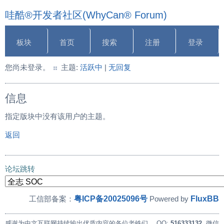
哇酷®开发者社区(WhyCan® Forum)
板块
首页
搜索
注册
登录
您尚未登录。
主题:
活跃中
|
无回复
信息
指定版块中没有该用户的主题。
返回
论坛跳转
粤ICP备20025096号
FluxBB
工信部备案：
Powered by
感谢为中文互联网持续输出优质内容的各位老铁们。
QQ:
516333132
, 微信