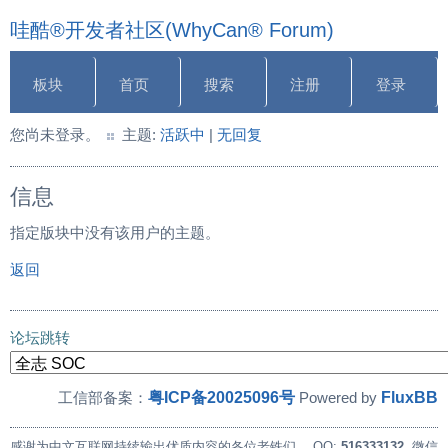
哇酷®开发者社区(WhyCan® Forum)
板块
首页
搜索
注册
登录
您尚未登录。
主题:
活跃中
|
无回复
信息
指定版块中没有该用户的主题。
返回
论坛跳转
粤ICP备20025096号
FluxBB
工信部备案：
Powered by
感谢为中文互联网持续输出优质内容的各位老铁们。
QQ:
516333132
, 微信