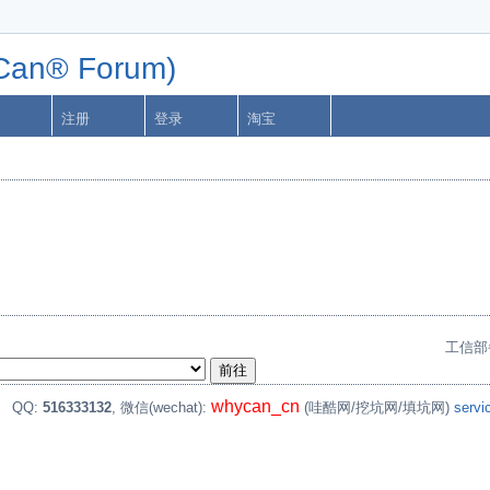
n® Forum)
注册
登录
淘宝
工信部
whycan_cn
。
QQ:
516333132
, 微信(wechat):
(哇酷网/挖坑网/填坑网)
serv