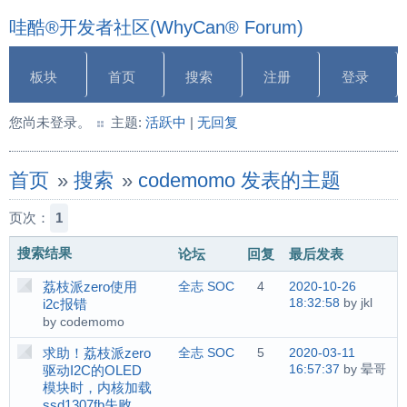
哇酷®开发者社区(WhyCan® Forum)
板块
首页
搜索
注册
登录
您尚未登录。
主题:
活跃中
|
无回复
首页
»
搜索
»
codemomo 发表的主题
页次：
1
搜索结果
论坛
回复
最后发表
荔枝派zero使用
全志 SOC
4
2020-10-26
18:32:58
by jkl
i2c报错
by codemomo
求助！荔枝派zero
全志 SOC
5
2020-03-11
16:57:37
by 晕哥
驱动I2C的OLED
模块时，内核加载
ssd1307fb失败