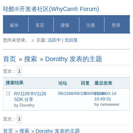
哇酷®开发者社区(WhyCan® Forum)
板块
首页
搜索
注册
登录
您尚未登录。
主题:
活跃中
|
无回复
首页
»
搜索
»
Dorothy 发表的主题
页次：
1
搜索结果
论坛
回复
最后发表
RV1109 RV1126
RK3288/RK3399/RK1108
7
2024-03-14
10:49:31
SDK 分享
by rainwwww
by Dorothy
页次：
1
首页
»
搜索
»
Dorothy 发表的主题