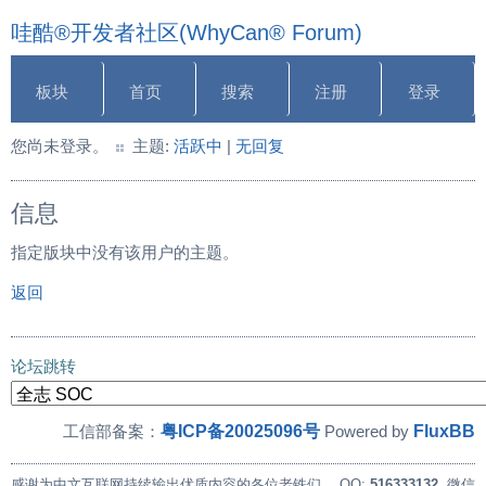
哇酷®开发者社区(WhyCan® Forum)
板块
首页
搜索
注册
登录
您尚未登录。
主题:
活跃中
|
无回复
信息
指定版块中没有该用户的主题。
返回
论坛跳转
粤ICP备20025096号
FluxBB
工信部备案：
Powered by
感谢为中文互联网持续输出优质内容的各位老铁们。
QQ:
516333132
, 微信