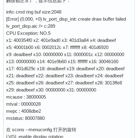
触摸都正常），提示信息如下：
info: cmd ring buf size:2048
[Error] (0.000, +0) lv_port_disp_init: create draw buffer failed
lv_port_disp.aic /> c:289
CPU Exception: NO.5
x1: 400354f0 x2: 401e9ad0 x3: 401d3a84 x4: deadbeef
x5: 40001b00 x6: 0002012c x7: ffffffff x8: 401d6920
x9: deadbeef x10: 00000000 x11: 0000001c x12: 00000000
x13: 00000000 x14: 401e9b60 x15: ffffffff x16: 30046160
x17: 401d629c x18: deadbeef x19: deadbeef x20: deadbeef
x21: deadbeef x22: deadbeef x23: deadbeef x24: deadbeef
x25: deadbeef x26: deadbeef x27: deadbeef x28: 3013ffe8
x29: deadbeef x30: 00000000 x31: 00000000
mcause : 38000005
mtval : 00000028
mepc : 4008dbe2
mstatus: 80007880
在 scons --menuconfig 打开的旋转
LVGL enable display rotation