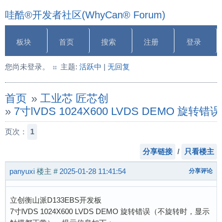
哇酷®开发者社区(WhyCan® Forum)
板块
首页
搜索
注册
登录
您尚未登录。
主题:
活跃中
|
无回复
首页
»
工业芯 匠芯创
»
7寸lVDS 1024X600 LVDS DEMO
页次：
1
分享链接
/
只看楼主
panyuxi
楼主
#
2025-01-28 11:41:54
分享评论
立创衡山派D133EBS开发板
7寸lVDS 1024X600 LVDS DEMO 旋转错误（不旋转时，显示