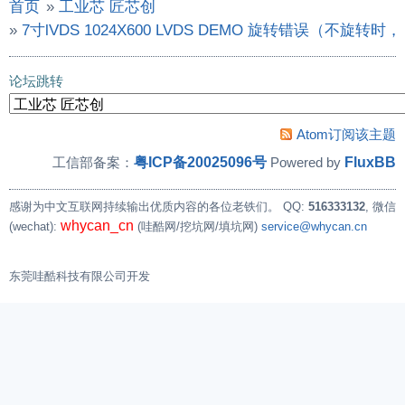
首页
»
工业芯 匠芯创
»
7寸lVDS 1024X600 LVDS DEMO 旋转错误（不旋
论坛跳转
Atom订阅该主题
粤ICP备20025096号
FluxBB
工信部备案：
Powered by
感谢为中文互联网持续输出优质内容的各位老铁们。
QQ:
516333132
, 微信
whycan_cn
(wechat):
(哇酷网/挖坑网/填坑网)
service@whycan.cn
东莞哇酷科技有限公司开发